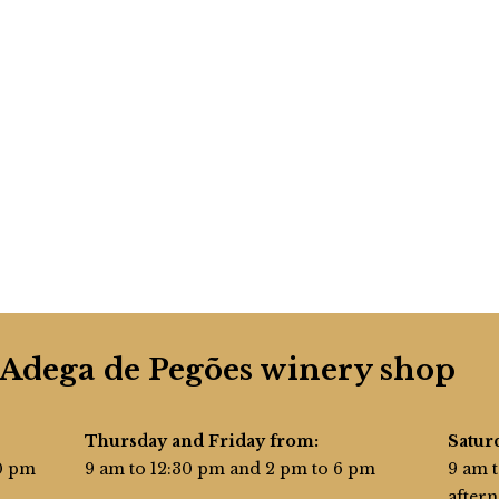
 Adega de Pegões winery shop
Thursday and Friday from:
Satur
30 pm
9 am to 12:30 pm and 2 pm to 6 pm
9 am t
after