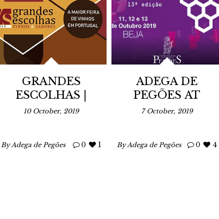
GRANDES
ADEGA DE
ESCOLHAS |
PEGÕES AT
VINHOS &
VINIPAX
10 October, 2019
7 October, 2019
SABORES 2019
0
1
0
4
By Adega de Pegões
By Adega de Pegões