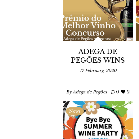
ADEGA DE
PEGÕES WINS
BEST WINE
17 February, 2020
PRIZE IN
RUSSIA
0
2
By Adega de Pegões
News