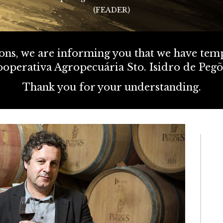
Santo
Colhe
(FEADER
)
Pegõe
Adega
Mosca
Santo
Pegõe
Adega
Mosca
ions, we are informing you that we have temp
Santo
ooperativa Agropecuária Sto. Isidro de Pegõ
Pegõe
White
Thank you for your understanding.
Santo
Pegõe
Whit
Santo
Pegõe
White
Graúd
Santo
Pegõe
White
Graú
Swee