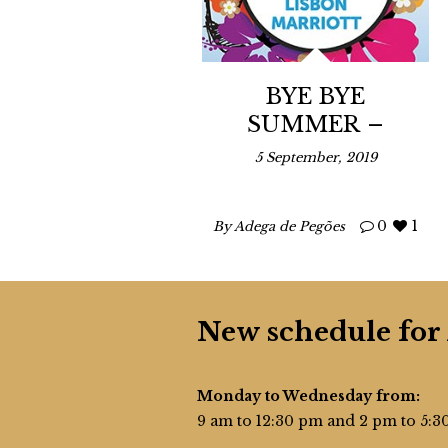
BYE BYE
SUMMER –
WINE PARTY
5 September, 2019
0
1
By Adega de Pegões
New schedule for
Monday to Wednesday from:
9 am to 12:30 pm and 2 pm to 5: