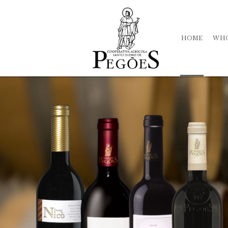
HOME
WHO
His
Qua
Te
Mar
Sto