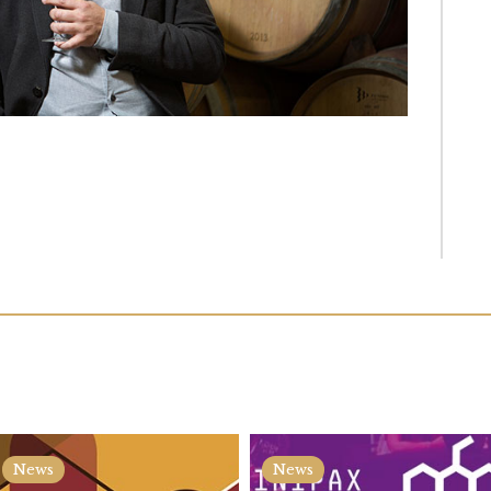
News
News