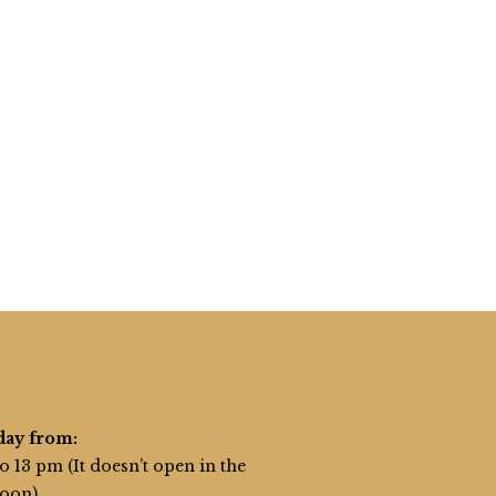
day from:
o 13 pm (It doesn’t open in the
noon)