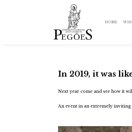
HOME
WHO
His
In 2019, it was li
Qua
Te
Next year come and see how it wil
Mar
An event in an extremely inviting 
Sto