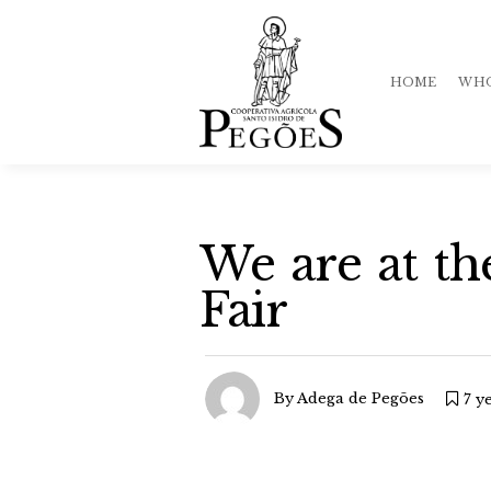
HOME
WHO
His
We are at th
Qua
Fair
Te
Mar
By
Adega de Pegões
7 y
Sto