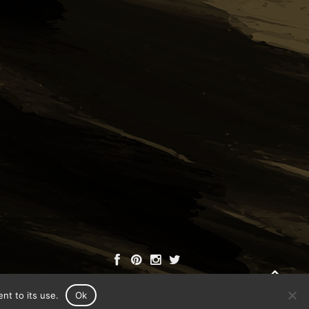
nt to its use.
Ok