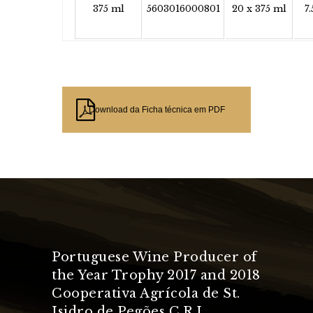
375 ml
5603016000801
20 x 375 ml
7
Download da Ficha técnica em PDF
Portuguese Wine Producer of
the Year Trophy 2017 and 2018
Cooperativa Agrícola de St.
Isidro de Pegões C.R.L.