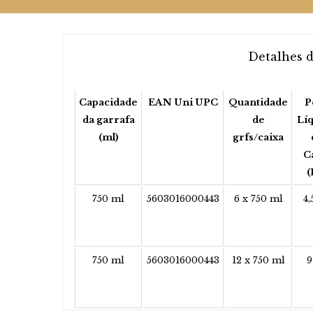
Detalhes 
Capacidade
EAN Uni UPC
Quantidade
P
da garrafa
de
Lí
(ml)
grfs/caixa
C
(
750 ml
5603016000443
6 x 750 ml
4,
750 ml
5603016000443
12 x 750 ml
9