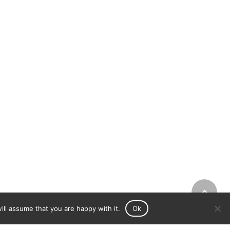
ll assume that you are happy with it.
Ok
m grande sucesso.