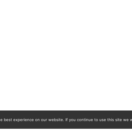
 best experience on our website. If you continue to use this site we wi
iva de Pegões está representada nos 4 cantos do mundo co