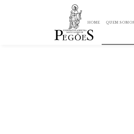
HOME
QUEM SOMO
História
Qualidade
Equipa
Mercado
Loja
Política
de Privacida