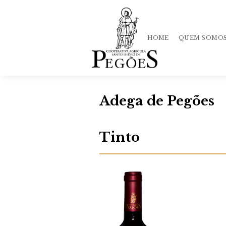
HOME
QUEM SOMO
Adega de Pegões
História
Qualidade
Tinto
Equipa
Mercado
Loja
Política
de Privacida