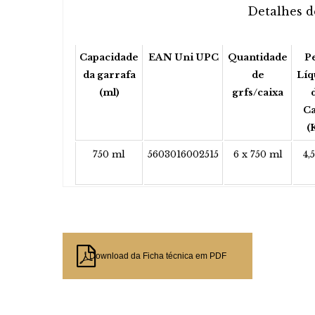
Detalhes 
Capacidade
EAN Uni UPC
Quantidade
P
da garrafa
de
Líq
(ml)
grfs/caixa
Ca
(
750 ml
5603016002515
6 x 750 ml
4,
Download da Ficha técnica em PDF