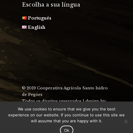
Escolha a sua língua
Português
English
© 2019 Cooperativa Agrícola Santo Isidro
de Pegões
Todos os direitos reservados | design by:
uau design
We use cookies to ensure that we give you the best
experience on our website. If you continue to use this site we
will assume that you are happy with it.
Ok