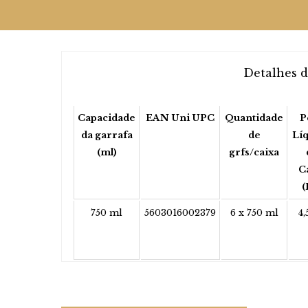
Detalhes 
Capacidade
EAN Uni UPC
Quantidade
P
da garrafa
de
Lí
(ml)
grfs/caixa
C
(
750 ml
5603016002379
6 x 750 ml
4,