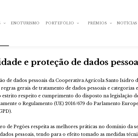
S
ENOTURISMO
PORTEFÓLIO
PRÉMIOS
NOTÍCIAS
idade e proteção de dados pessoa
Adega de Pegões
Prémios Nacionais
Adega de Pegões
Prémios
Adega de Pegõe
ção de dados pessoais da Cooperativa Agrícola Santo Isidro 
Monocastas
Internacionais
Tinto
s regras gerais de tratamento de dados pessoais e categorias 
Adega de Pegõe
Adega de Pegões
Adega de Pegõe
Syrah
o estrito respeito e cumprimento do disposto na legislação 
Colheita Selecionada
Branco
ente o Regulamento (UE) 2016/679 do Parlamento Europeu 
Adega de Pegõe
Adega de Pegõe
Adega de Pegões
Adega de Pegõe
Trincadeira
Colheita Selec
GPD).
Grande Reserva
Tinto
Adega de Pegõe
Adega de Pegõe
dro de Pegões respeita as melhores práticas no domínio da 
Fontanário de Pegões
Touriga Nacio
Adega de Pegõe
Grande Reserv
de
Colheita Selec
e dados pessoais, tendo para o efeito tomado as medidas técni
Branco