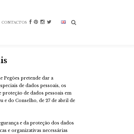
CONTACTOS
is
s
de Pegões pretende dar a
especiais de dados pessoais, os
s
s
de proteção de dados pessoais em
e do Conselho, de 27 de abril de
s
s
s Rosé
ionada
s
s
segurança e da proteção dos dados
nal
s
a Tinto
ionada
cas e organizativas necessárias