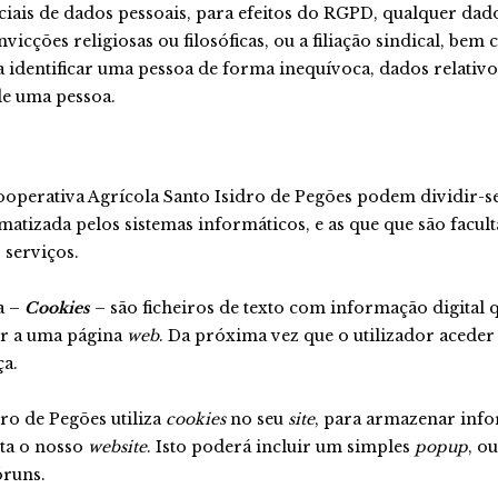
iais de dados pessoais, para efeitos do RGPD, qualquer dado
convicções religiosas ou filosóficas, ou a filiação sindical, b
 identificar uma pessoa de forma inequívoca, dados relativo
de uma pessoa.
operativa Agrícola Santo Isidro de Pegões podem dividir-se
atizada pelos sistemas informáticos, e as que que são faculta
 serviços.
a –
Cookies
– são ficheiros de texto com informação digital
er a uma página
web
. Da próxima vez que o utilizador aceder
ça.
ro de Pegões utiliza
cookies
no seu
site
, para armazenar info
ita o nosso
website
. Isto poderá incluir um simples
popup
, o
óruns.