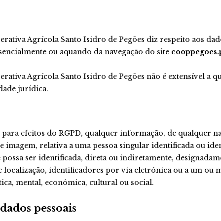
tinto bag in bo
Adega de Pegõe
Colheita Branc
Santo Isidro de
Moscatel Roxo
Pegões Espuma
Branco Bruto
Adega de Pegõe
Moscatel de Se
erativa Agrícola Santo Isidro de Pegões diz respeito aos dado
Espumante Br
esencialmente ou aquando da navegação do site
cooppegoes.
Extra Bruto
Espumante Br
erativa Agrícola Santo Isidro de Pegões não é extensível a q
Meio Seco
ade jurídica.
Espumante Mos
Graúdo Branco
Bruto
Espumante Mos
, para efeitos do RGPD, qualquer informação, de qualquer 
Graúdo Branco
e imagem, relativa a uma pessoa singular identificada ou iden
Seco
ue possa ser identificada, direta ou indiretamente, designad
 localização, identificadores por via eletrónica ou a um ou 
ética, mental, económica, cultural ou social.
 dados pessoais