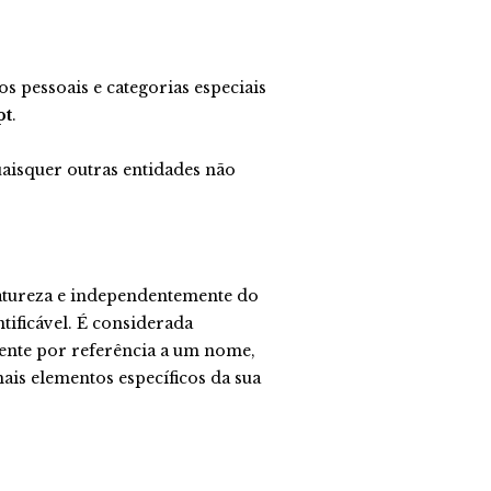
x
s
o
nte
s
túbal
s pessoais e categorias especiais
anco
pt
.
anco
uaisquer outras entidades não
catel
 Extra
catel
natureza e independentemente do
 Meio
tificável. É considerada
amente por referência a um nome,
mais elementos específicos da sua