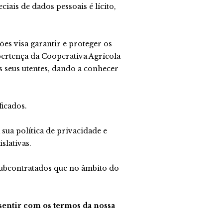
s
Pegões
ais de dados pessoais é lícito,
ignon
Tinto
s
Pegões
Tinto
Branco
es
ões visa garantir e proteger os
s
Pegões
pertença da Cooperativa Agrícola
Branco
s Tinto
het
 seus utentes, dando a conhecer
es
nal
s
Tinto
s
Pegões
Rosé
es
egões
ficados.
Rosé
s Rosé
Tinto
Premium
es
Branco
egões
cionada
 sua política de privacidade e
Tinto
gões
slativas.
ose
eserva
o
es
ões
Branco
cionada
 subcontratados que no âmbito do
gões
ox
túbal
eserva
co
into
es
gões
ranco
nsentir com os termos da nossa
nte
es
gões