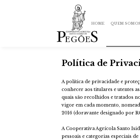
HOME
QUEM SOMO
Política de Privac
História
Qualidade
A política de privacidade e prote
conhecer aos titulares e utentes a
Equipa
quais são recolhidos e tratados n
Mercado
vigor em cada momento, nomeadam
2016 (doravante designado por R
Loja
Política
A Cooperativa Agrícola Santo Isi
de Privacida
pessoais e categorias especiais d