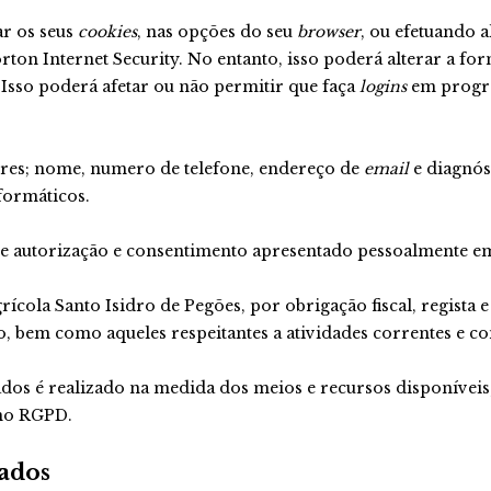
ar os seus
cookies
, nas opções do seu
browser
, ou efetuando 
rton Internet Security. No entanto, isso poderá alterar a f
. Isso poderá afetar ou não permitir que faça
logins
em progr
dores; nome, numero de telefone, endereço de
email
e diagnóst
formáticos.
 autorização e consentimento apresentado pessoalmente em su
ícola Santo Isidro de Pegões, por obrigação fiscal, regista e
co, bem como aqueles respeitantes a atividades correntes e co
dados é realizado na medida dos meios e recursos disponíve
no RGPD.
dados