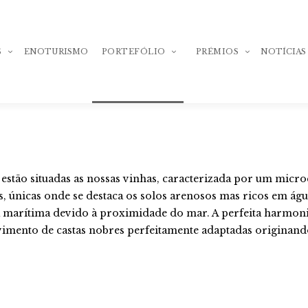
S
ENOTURISMO
PORTEFÓLIO
PRÉMIOS
NOTÍCIAS
Adega de Pegões
Prémios Nacionais
Adega de Pegões
Prémios
Adega de Pegõe
 estão situadas as nossas vinhas, caracterizada por um mic
Monocastas
Internacionais
Tinto
, únicas onde se destaca os solos arenosos mas ricos em águ
Adega de Pegõe
Adega de Pegões
Adega de Pegõe
Syrah
 marítima devido à proximidade do mar. A perfeita harmoni
Colheita Selecionada
Branco
imento de castas nobres perfeitamente adaptadas originand
Adega de Pegõe
Adega de Pegõe
Adega de Pegões
Adega de Pegõe
Trincadeira
Colheita Selec
Grande Reserva
Tinto
Adega de Pegõe
Adega de Pegõe
Fontanário de Pegões
Touriga Nacio
Adega de Pegõe
Grande Reserv
de
Colheita Selec
Branco