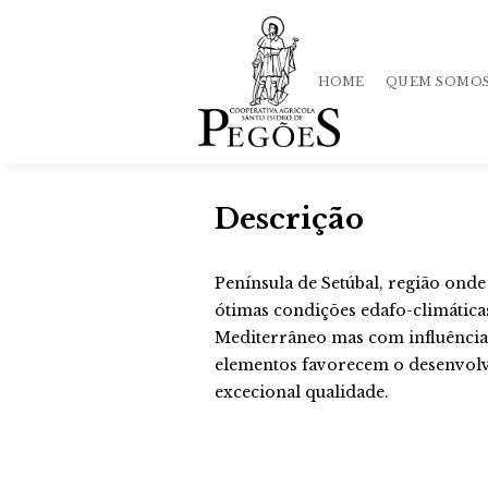
HOME
QUEM SOMO
Descrição
História
Qualidade
Península de Setúbal, região onde
ótimas condições edafo-climáticas
Equipa
Mediterrâneo mas com influência
Mercado
elementos favorecem o desenvolv
excecional qualidade.
Loja
Política
de Privacida