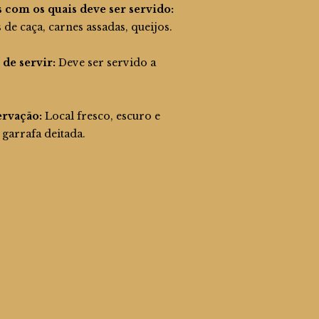
x
s
o
s com os quais deve ser servido:
nte
 de caça, carnes assadas, queijos.
s
túbal
de servir:
Deve ser servido a
anco
anco
rvação:
Local fresco, escuro e
garrafa deitada.
catel
 Extra
catel
 Meio