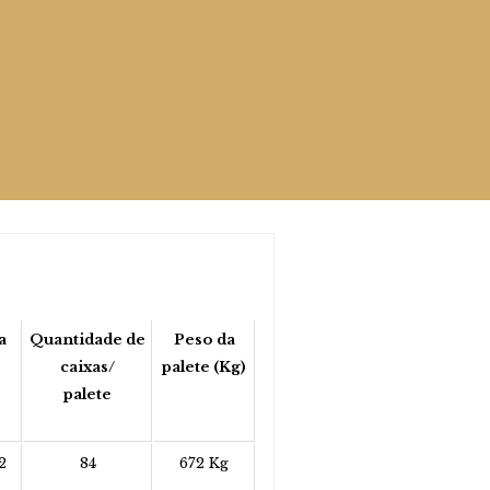
a
Quantidade de
Peso da
caixas/
palete (Kg)
palete
2
84
672 Kg