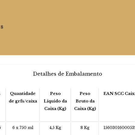
 8
Detalhes de Embalamento
C
Quantidade
Peso
Peso
EAN SCC Caix
de grfs/caixa
Líquido da
Bruto da
Caixa (Kg)
Caixa (Kg)
5
6 x 750 ml
4,5 Kg
8 Kg
1560301600053