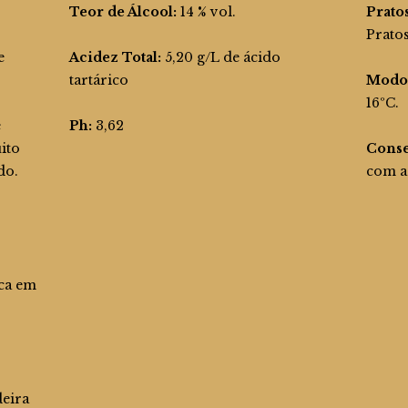
tinto bag in bo
Adega de Pegõe
Colheita Branc
Teor de Álcool:
14 % vol.
Prato
Santo Isidro de
Moscatel Roxo
Pegões Espuma
Pratos
Branco Bruto
e
Acidez Total:
5,20 g/L de ácido
Adega de Pegõe
Moscatel de Se
tartárico
Modo 
Espumante Br
Extra Bruto
16ºC.
e
Ph:
3,62
Espumante Br
Meio Seco
ito
Conse
do.
com a 
Espumante Mos
Graúdo Branco
Bruto
Espumante Mos
Graúdo Branco
Seco
ca em
eira