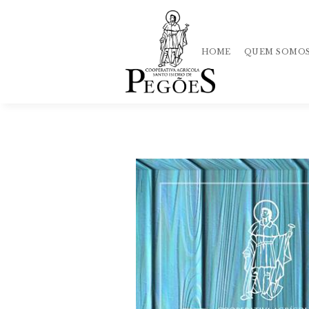
HOME
QUEM SOMO
História
Qualidade
Equipa
Mercado
Loja
Política
de Privacida