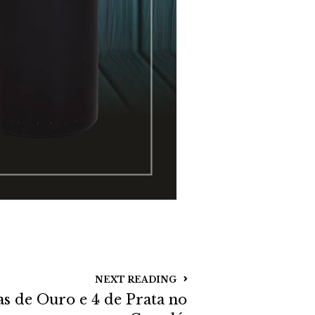
x
s
o
nte
s
túbal
anco
anco
catel
 Extra
catel
 Meio
NEXT READING
s de Ouro e 4 de Prata no