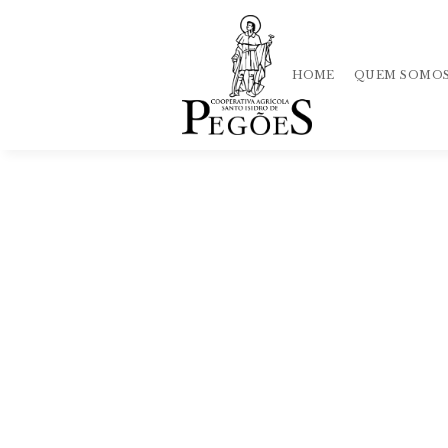
HOME
QUEM SOMO
História
Qualidade
Equipa
Mercado
Loja
Política
de Privacida