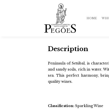
HOME
WHO
Description
His
Qua
Península of Setúbal, is character
and sandy soils, rich in water. W
Te
sea. This perfect harmony, brin
Mar
quality wines.
Sto
Classification:
Sparkling Wine