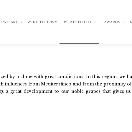
 WE ARE
WINE TOURISM
PORTEFOLIO
AWARDS
tory
Adega de Pegões
National Awa
lity
Adega de Pegões
Internationa
Adega
ized by a clime with great condictions. In this region, we ha
Monovarietais
ith influences from Mediterrâneo and from the proximity of 
am
Adega
Adega
Adega de Pegões
Whit
Syra
gs a great development to our noble grapes that gives us
Selected Harvest
ket
Adega
Adega
Adega
Adega de Pegões
Trinc
Selec
re
Grand Reserve
Adega
Adega
Adega
Fontanário de Pegões
Touri
Selec
Grand
Whit