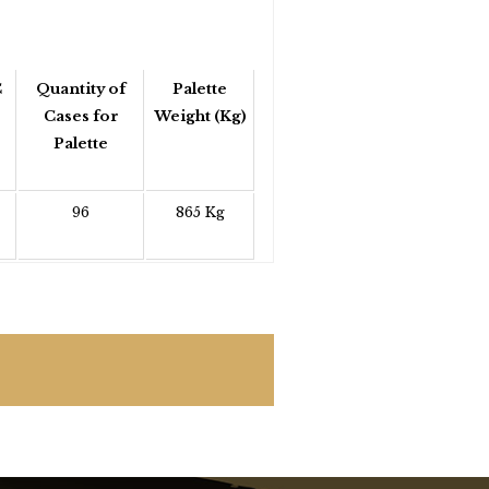
C
Quantity of
Palette
Cases for
Weight (Kg)
Palette
96
865 Kg