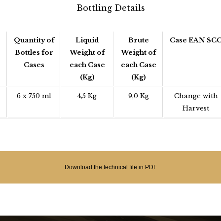
Bottling Details
Quantity of
Liquid
Brute
Case EAN SC
Bottles for
Weight of
Weight of
Cases
each Case
each Case
(Kg)
(Kg)
6 x 750 ml
4,5 Kg
9,0 Kg
Change with
Harvest
Download the technical file in PDF