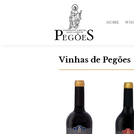
HOME
WHO
Vinhas de Pegões
His
Qua
Te
Mar
Sto